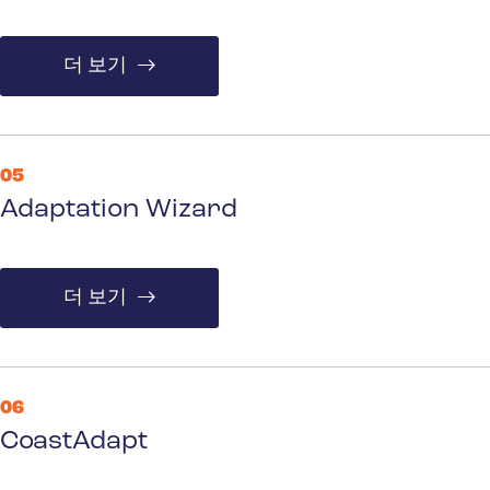
더 보기
05
Adaptation Wizard
더 보기
06
CoastAdapt