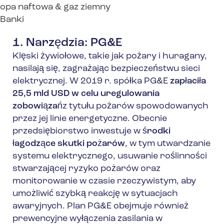
opa naftowa & gaz ziemny
Banki
1. Narzędzia: PG&E
Klęski żywiołowe, takie jak pożary i huragany,
nasilają się, zagrażając bezpieczeństwu sieci
elektrycznej. W 2019 r. spółka PG&E
zapłaciła
25,5 mld USD w celu uregulowania
zobowiązań
z tytułu pożarów spowodowanych
przez jej linie energetyczne. Obecnie
przedsiębiorstwo inwestuje w
środki
łagodzące skutki pożarów
, w tym utwardzanie
systemu elektrycznego, usuwanie roślinności
stwarzającej ryzyko pożarów oraz
monitorowanie w czasie rzeczywistym, aby
umożliwić szybką reakcję w sytuacjach
awaryjnych. Plan PG&E obejmuje również
prewencyjne wyłączenia zasilania w