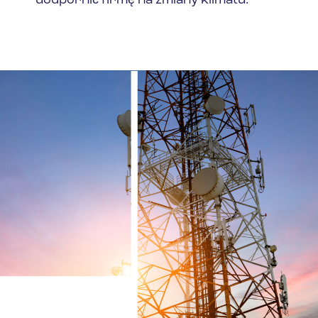
uodpornić firmę na zmiany klimatu.
Spain
Turkey
United Kingdom
United States