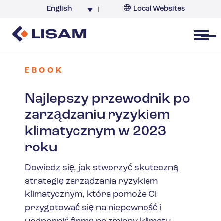
English
Local Websites
Argentina (partner)
Australia
Open menu
Belgium
Brazil
EBOOK
China
Najlepszy przewodnik po
France
zarządzaniu ryzykiem
Germany
klimatycznym w 2023
India
roku
Italy
Korea
Dowiedz się, jak stworzyć skuteczną
strategię zarządzania ryzykiem
Netherlands
klimatycznym, która pomoże Ci
New Zealand
przygotować się na niepewność i
South Africa