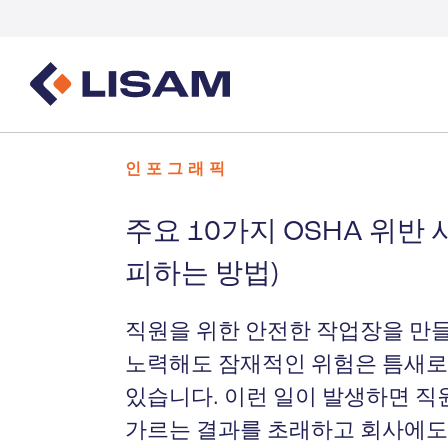
제품 관리
규제 리소스
산업
인포그래픽
제품 관리 개요
GHS
산업 개요
MSDS 작성 및 배포
볼륨 트래킹
주요 10가지 OSHA 위반 
산업 및 특
MSDS 및 화학물질 관리
피하는 방법)
물질 볼륨 트래킹 및 보고
세제
직원을 위한 안전한 작업장을 만
헬스케어
노력해도 잠재적인 위험은 틈새로
있습니다. 이런 일이 발생하면 
에너지 및
가르는 결과를 초래하고 회사에도