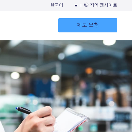
한국어
지역 웹사이트
한국
데모 요청
EHS 리소스
개요
문서 배포 및 관리를
자동화하여 안전
데이터를 최신
상태로 유지하고
액세스할 수 있도록