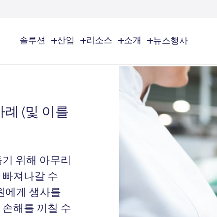
솔루션
산업
리소스
소개
뉴스
행사
소개
EHS/ESG 개요
EHS/ESG
회사 소개
화학 및 특수 화학
EHS 소프트웨어 솔루션
EHS/ESG 개요
위치
작업장 안전
감사 및 점검
사례 (및 이를
수 가스
화장품
파트너사
환경 관리
규정 준수 캘린더
커리어
위험 관리
화학물질 인벤토리 관리
향료
상담 문의
비즈니스 타당성
문서 배포 및 관리
들기 위해 아무리
EHS 리소스 개요
ESG 경영
고등교육
사고 관리
 빠져나갈 수
직원에게 생사를
 유틸리티
건설
 손해를 끼칠 수