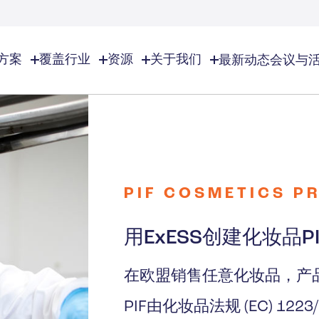
方案
覆盖行业
资源
关于我们
最新动态
会议与
业
关于我们
EHS资源
EHS/ESG
览
了解Lisam
化学品及特种化学品
EHS资源总览
EHS/ESG总览
全球足迹
EHS软件解决方案
审计与检查
特种气体
化妆品
合作伙伴
工作场所安全
合规日历
PIF COSMETICS P
诚聘英才
环境管理
化学品库存管理
香精香料
联系我们
风险管理
文件分发及管理
用ExESS创建化妆品P
商业合理性
ESG管理
高等教育
事故管控
在欧盟销售任意化妆品，产品
事业
建造行业
PIF由化妆品法规 (EC) 12