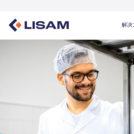
解决
Product Stewardship
法规资源
覆盖行
一站式产品全生命周期管理总览
GHS
覆盖行业总
SDS编写与分发
数量追踪
工业气体及
SDS及化学品管理
物质数量追踪
洗涤剂
生成UFI及提交PCN卷宗
医疗保健
能源与公用