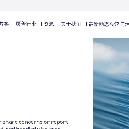
方案
覆盖行业
资源
关于我们
最新动态
会议与
业
关于我们
EHS资源
EHS/ESG
览
了解Lisam
化学品及特种化学品
EHS资源总览
EHS/ESG总览
全球足迹
EHS软件解决方案
审计与检查
特种气体
化妆品
合作伙伴
工作场所安全
合规日历
诚聘英才
环境管理
化学品库存管理
香精香料
联系我们
风险管理
文件分发及管理
商业合理性
ESG管理
高等教育
事故管控
事业
建造行业
n share concerns or report