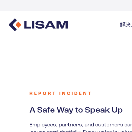
解决
Product Stewardship
法规资源
覆盖行
一站式产品全生命周期管理总览
GHS
覆盖行业总
SDS编写与分发
数量追踪
工业气体及
SDS及化学品管理
物质数量追踪
洗涤剂
生成UFI及提交PCN卷宗
REPORT INCIDENT
医疗保健
A Safe Way to Speak Up
能源与公用
Employees, partners, and customers ca