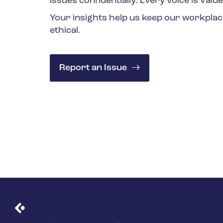
issues confidentially. Every voice is valu
石油天然气
Your insights help us keep our workpla
ethical.
Report an Issue