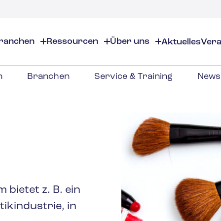
ranchen
Ressourcen
Über uns
Aktuelles
Vera
n
Über uns
EHS
EHS-Ressourcen
n
Branchen
Service & Training
News
rsicht
ber uns
Chemie & Spezialchemie
EHS-Übersicht
EHS-Softwarelösungen
tandorte
Audits & Inspektionen
Arbeitssicherheit
zialgase
Kosmetik
artner
Compliance-Kalender
Umweltmanagement
tung
arriere
Chemikalienbestandsmanag
Risikomanagement
l
Aromen & Duftstoffe
SG-Konformität
Dokumentenverteilung & -ve
Geschäftliche Rechtfert
ontaktieren Sie uns
ESG-Regulierungskonformitä
sen
Hochschulbildung
Störfallmanagement
bietet z. B. ein
orgung
Bauwesen
ikindustrie, in