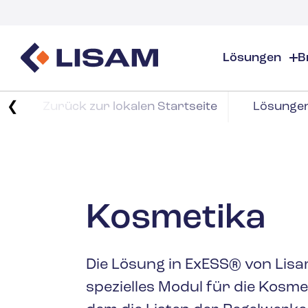
Lösungen
B
Produktverantwortung
Regulatorische Ressource
Branchen
❮
Zurück zur lokalen Startseite
Lösunge
Produktverantwortung – Übersicht
GHS
Branchen – Übe
Ü
SDS-Erstellung & -Verteilung
Mengen-Tracking
S
Industrie- & Spe
SDS- & Chemikalienmanagement
Dossiers
P
Stoffmengen-Verfolgung & -Berichterstat
K
Reinigungsmitte
PCN & UFI
Kosmetika
E
K
Gesundheitswe
Die Lösung in ExESS® von Lisam 
Energie & Vers
spezielles Modul für die Kosmet