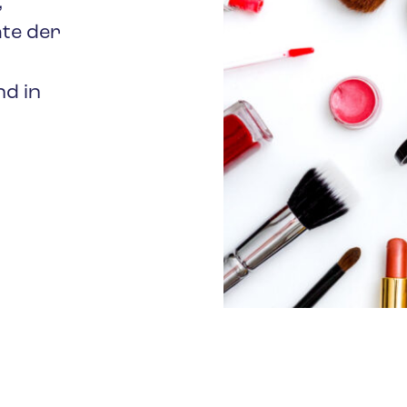
,
ate der
nd in