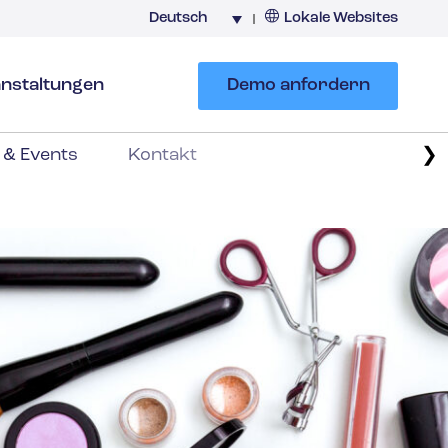
Deutsch
Lokale Websites
Deutschland
nstaltungen
Demo anfordern
❯
 & Events
Kontakt
Störfallmanagement
ement
rwaltung
igung
t