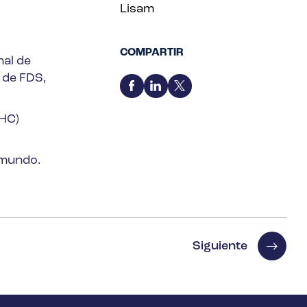
Lisam
COMPARTIR
nal de
 de FDS,
VHC)
 mundo.
Siguiente