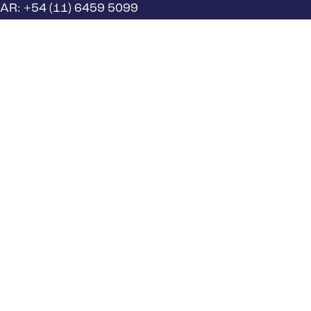
AR: +54 (11) 6459 5099
ES: +34 623 233 956
Enlaces rápidos
Introducción a la gestión de productos
Introducción a EHS/ESG
Introducción a la industria
Sobre nosotros
Trabaje con nosotros
2026 Lisam Systems. Todos los derechos
reservados.