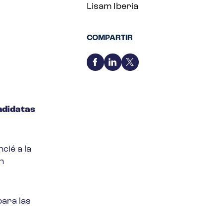
Lisam Iberia
COMPARTIR
ndidatas
cié a la
n
para las