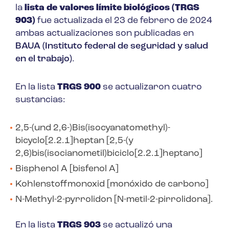
la
lista de valores límite biológicos (TRGS
903)
fue actualizada el 23 de febrero de 2024
ambas actualizaciones son publicadas en
BAUA (Instituto federal de seguridad y salud
en el trabajo)
.
En la lista
TRGS 900
se actualizaron cuatro
sustancias:
2,5-(und 2,6-)Bis(isocyanatomethyl)-
bicyclo[2.2.1]heptan [2,5-(y
2,6)bis(isocianometil)biciclo[2.2.1]heptano]
Bisphenol A [bisfenol A]
Kohlenstoffmonoxid [monóxido de carbono]
N-Methyl-2-pyrrolidon [N-metil-2-pirrolidona].
En la lista
TRGS 903
se actualizó una