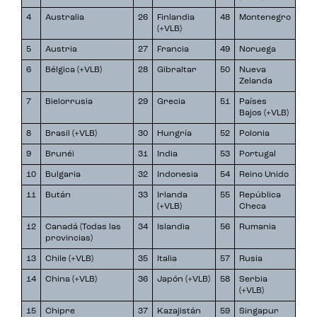
4
Australia
26
Finlandia
48
Montenegro
(+VLB)
5
Austria
27
Francia
49
Noruega
6
Bélgica (+VLB)
28
Gibraltar
50
Nueva
Zelanda
7
Bielorrusia
29
Grecia
51
Países
Bajos (+VLB)
8
Brasil (+VLB)
30
Hungría
52
Polonia
9
Brunéi
31
India
53
Portugal
10
Bulgaria
32
Indonesia
54
Reino Unido
11
Bután
33
Irlanda
55
República
(+VLB)
Checa
12
Canadá (Todas las
34
Islandia
56
Rumania
provincias)
13
Chile (+VLB)
35
Italia
57
Rusia
14
China (+VLB)
36
Japón (+VLB)
58
Serbia
(+VLB)
15
Chipre
37
Kazajistán
59
Singapur