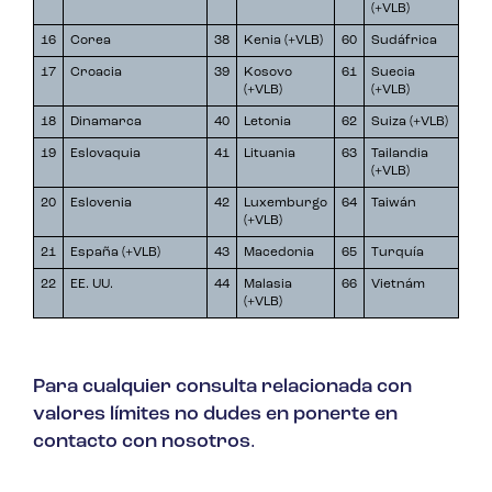
(+VLB)
16
Corea
38
Kenia (+VLB)
60
Sudáfrica
17
Croacia
39
Kosovo
61
Suecia
(+VLB)
(+VLB)
18
Dinamarca
40
Letonia
62
Suiza (+VLB)
19
Eslovaquia
41
Lituania
63
Tailandia
(+VLB)
20
Eslovenia
42
Luxemburgo
64
Taiwán
(+VLB)
21
España (+VLB)
43
Macedonia
65
Turquía
22
EE. UU.
44
Malasia
66
Vietnám
(+VLB)
Para cualquier consulta relacionada con
valores límites no dudes en ponerte en
contacto con nosotros
.