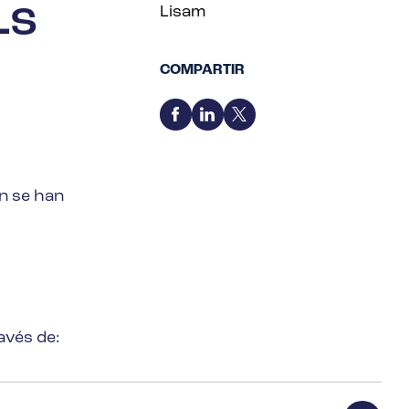
Ls
Lisam
COMPARTIR
n se han
avés de: