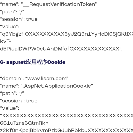
“name”: “__RequestVerificationToken”
“path”: “/”
“session”: true
“value”:
“q9YbgzfIOXXXXXXXXXX6yJ2Q9n1YyHcDl0SjGKtlX
kvT-
d5PiJalDWPW0eUAhDMfofCXXXXXXXXXXXXX”,
6- asp.net应用程序Cookie
“domain”: “www.lisam.com”
“name”: “.AspNet.ApplicationCookie”
“path”: “/”
“session”: true
“value”:
“XXXXXXXXXXXXXXXXXXXXXXXXXXXXXXXXXXXXXX
6S1uTzrs3GtmRkr-
z2Kf0nKpcjBbkvmPzbGJubRbkbJXXXXXXXXXXXX