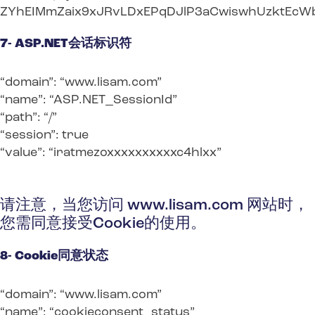
ZYhEIMmZaix9xJRvLDxEPqDJlP3aCwiswhUzktEcW
7- ASP.NET会话标识符
“domain”: “www.lisam.com”
“name”: “ASP.NET_SessionId”
“path”: “/”
“session”: true
“value”: “iratmezoxxxxxxxxxxc4hlxx”
请注意，当您访问 www.lisam.com 网站时，
您需同意接受Cookie的使用。
8- Cookie同意状态
“domain”: “www.lisam.com”
“name”: “cookieconsent_status”