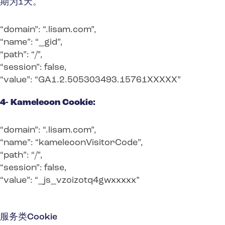
期为1天。
“domain”: “.lisam.com”,
“name”: “_gid”,
“path”: “/”,
“session”: false,
“value”: “GA1.2.505303493.15761XXXXX”
4- Kameleoon Cookie:
“domain”: “.lisam.com”,
“name”: “kameleoonVisitorCode”,
“path”: “/”,
“session”: false,
“value”: “_js_vzoizotq4gwxxxxx”
服务类Cookie