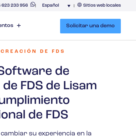
Español
4 623 233 956
Sitios web locales
Argentina
España
entos
Solicitar una demo
 CREACIÓN DE FDS
s especiales
 EHS
Gestión de
Creación y
Software de
FDS y
o
distribución
Introducción
productos
 de FDS de Lisam
ímicos
de FDS
a la gestión
 documentos
químicos
Introducción
cumplimiento
de
a EHS/ESG
productos
ional de FDS
cambiar su experiencia en la