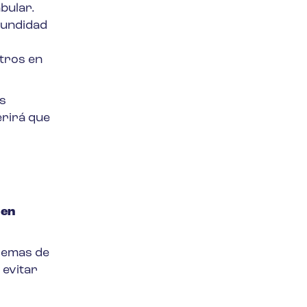
bular.
fundidad
stros en
s
rirá que
 en
blemas de
 evitar