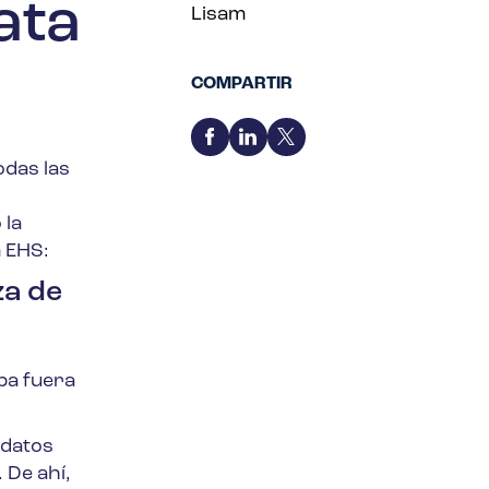
ata
Lisam
COMPARTIR
odas las
 la
n EHS:
za de
ba fuera
 datos
 De ahí,