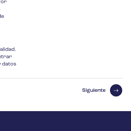
Por
n
de
alidad.
ntrar
r datos
Siguiente