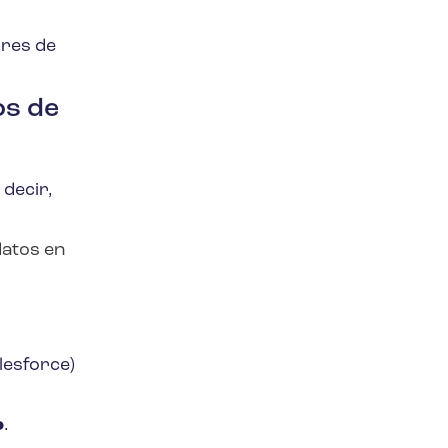
ores de
os de
 decir,
datos en
alesforce
)
o
.