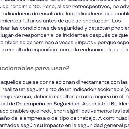
s de rendimiento. Pero, al ser retrospectivos, no ad
 indicadores de resultado, los indicadores accionab
cimientos futuros antes de que se produzcan. Los
isar las condiciones de seguridad y detectar probl
lugar de responder a los incidentes después de que
también se denominan a veces «inputs» porque espe
n resultado específico, como la reducción de accide
accionables para usar?
 aquellos que se correlacionan directamente con las
realiza un seguimiento de un indicador accionable (o 
 mejorar eso, debería resultar en una mejora en el i
nual de
Desempeño en Seguridad
, Associated Builde
accionables que redujeron significativamente las les
ño de la empresa o del tipo de trabajo. A continuaci
lantados según su impacto en la seguridad general p