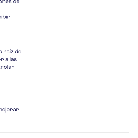
iones de
ibir
 raíz de
r a las
trolar
s
mejorar