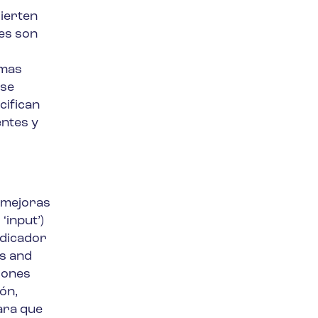
vierten
les son
emas
 se
cifican
ntes y
 mejoras
‘input’)
ndicador
rs and
iones
ón,
ara que