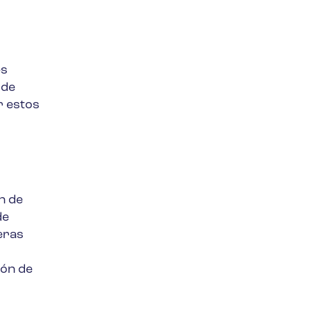
es
 de
r estos
n de
de
reras
ión de