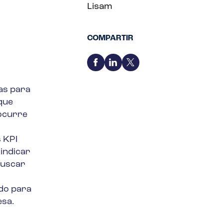
Lisam
COMPARTIR
tas para
que
 ocurre
s KPI
indicar
buscar
ndo para
esa.