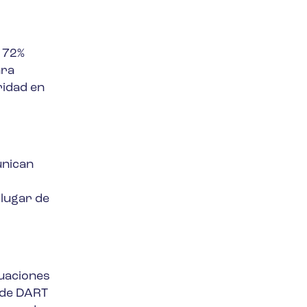
 72%
ara
ridad en
unican
 lugar de
luaciones
s de DART