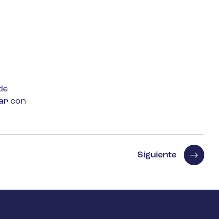
de
ar
con
Siguiente