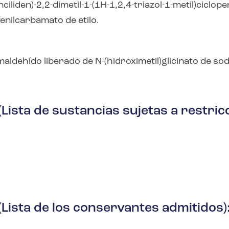
nciliden)-2,2-dimetil-1-(1H-1,2,4-triazol-1-metil)ciclop
enilcarbamato de etilo.
ormaldehído liberado de
N
-(hidroximetil)glicinato de sod
 (Lista de sustancias sujetas a restricc
(Lista de los conservantes admitidos)