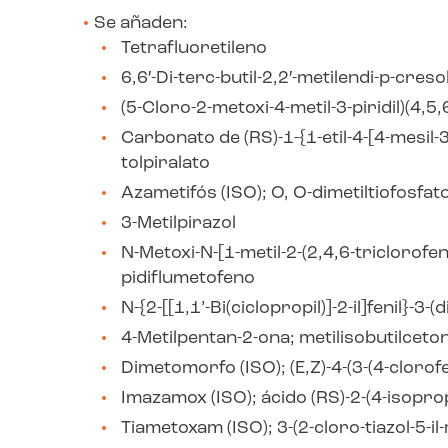
Se añaden:
Tetrafluoretileno
6,6′-Di-terc-butil-2,2′-metilendi-p-creso
(5-Cloro-2-metoxi-4-metil-3-piridil)(4,5
Carbonato de (RS)-1-{1-etil-4-[4-mesil-3-
tolpiralato
Azametifós (ISO); O, O-dimetiltiofosfato
3-Metilpirazol
N-Metoxi-N-[1-metil-2-(2,4,6-triclorofen
pidiflumetofeno
N-{2-[[1,1’-Bi(ciclopropil)]-2-il]fenil}
4-Metilpentan-2-ona; metilisobutilceto
Dimetomorfo (ISO); (E,Z)-4-(3-(4-clorofen
Imazamox (ISO); ácido (RS)-2-(4-isopropi
Tiametoxam (ISO); 3-(2-cloro-tiazol-5-il