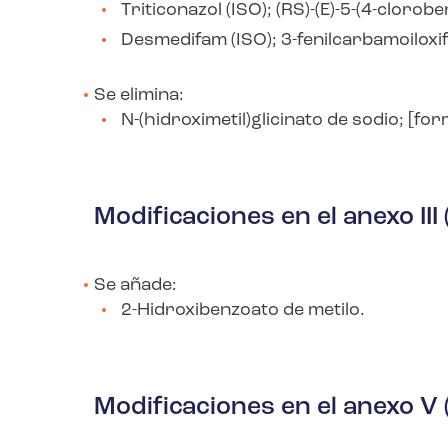
Triticonazol (ISO); (RS)-(E)-5-(4-clorobe
Desmedifam (ISO); 3-fenilcarbamoiloxif
Se elimina:
N
-(hidroximetil)glicinato de sodio; [f
Modificaciones en el anexo III
Se añade:
2-Hidroxibenzoato de metilo.
Modificaciones en el anexo V 