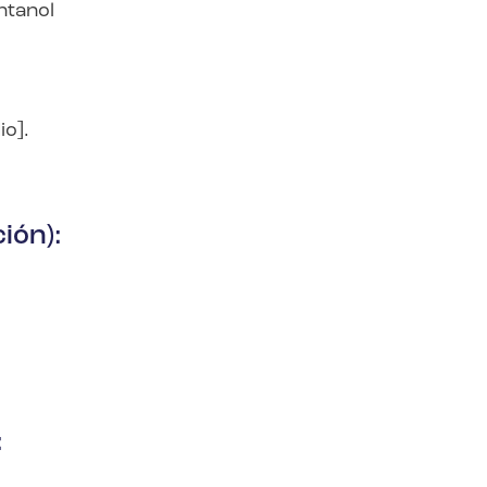
entanol
io].
ión):
: