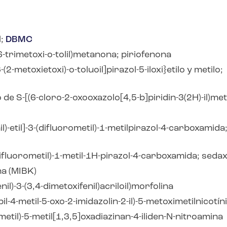
l;
DBMC
,6-trimetoxi-o-tolil)metanona; piriofenona
(2-metoxietoxi)-o-toluoil]pirazol-5-iloxi}etilo y metilo;
 de S-[(6-cloro-2-oxooxazolo[4,5-b]piridin-3(2H)-il)met
il)-etil]-3-(difluorometil)-1-metilpirazol-4-carboxamida
-3-(difluorometil)-1-metil-1H-pirazol-4-carboxamida; seda
na (MIBK)
il)-3-(3,4-dimetoxifenil)acriloil)morfolina
l-4-metil-5-oxo-2-imidazolin-2-il)-5-metoximetilnicotín
-metil)-5-metil[1,3,5]oxadiazinan-4-iliden-N-nitroamina