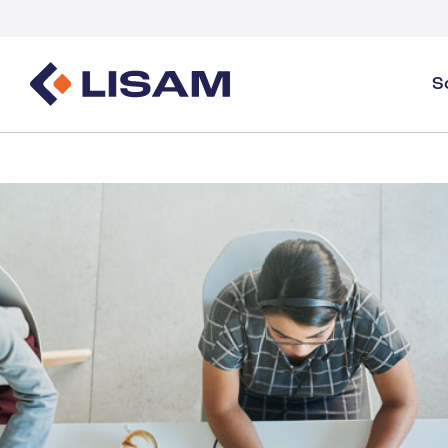
S
Gestione dei prodotti
Fonti normative
Settori
Panoramica sulla gestione dei prodotti
GHS
Panoramica del settore
Creazione e distribuzione delle SDS
Monitoraggio del volume
Gas industriali e specialità
Gestione delle SDS e dei prodotti chimici
Documenti
Monitoraggio e reportistica del volume della 
Guide ed E-book
Detergenti
Salute
Energia e servizi pubblici