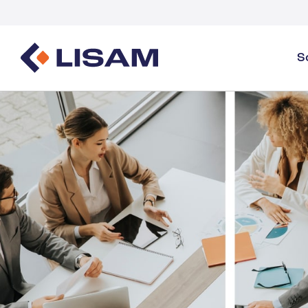
S
Gestione dei prodotti
Fonti normative
Settori
Panoramica sulla gestione dei prodotti
GHS
Panoramica del settore
Creazione e distribuzione delle SDS
Monitoraggio del volume
Gas industriali e specialità
Gestione delle SDS e dei prodotti chimici
Documenti
Monitoraggio e reportistica del volume della 
Guide ed E-book
Detergenti
Salute
Energia e servizi pubblici