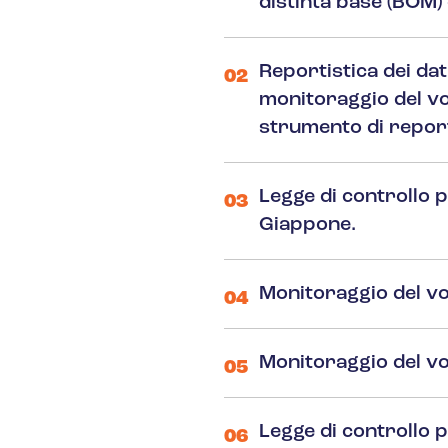
distinta base (BOM) 
Reportistica dei dati
02
monitoraggio del vol
strumento di repor
Legge di controllo p
03
Giappone.
Monitoraggio del v
04
Monitoraggio del v
05
Legge di controllo 
06