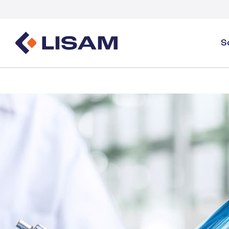
S
Gestione dei prodotti
Fonti normative
Settori
Panoramica sulla gestione dei prodotti
GHS
Panoramica del settore
Creazione e distribuzione delle SDS
Monitoraggio del volume
Gas industriali e specialità
Gestione delle SDS e dei prodotti chimici
Documenti
Monitoraggio e reportistica del volume della 
Guide ed E-book
Detergenti
Salute
Energia e servizi pubblici