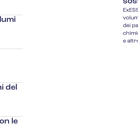
sos
ExESS
volum
lumi
dei p
chimic
e alt
i del
on le