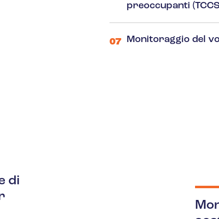
preoccupanti (TCCSC
Monitoraggio del vo
07
e di
r
Mon