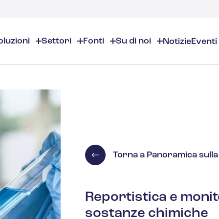
oluzioni
Settori
Fonti
Su di noi
Notizie
Eventi
Su di noi
EHS/ESG
Risorse EHS
Chi siamo
Prodotti chimici e specialità chimiche
Panoramica EHS/ESG
Panoramica delle risorse E
Sedi
Audit ed ispezioni
Sicurezza nei luoghi di lavor
Cosmetici
Partner
Calendario per la conformità
Gestione dell'ambiente
sostanza
Lavora con noi
Gestione dell'inventario dei pro
Gestione del rischio
Aromi e fragranze
Contatti
Distribuzione e gestione dei d
Giustificazione commerciale
Torna a Panoramica sulla 
Gestione ESG
Alta formazione
Gestione degli incidenti
Reportistica e monit
Costruzione
sostanze chimiche