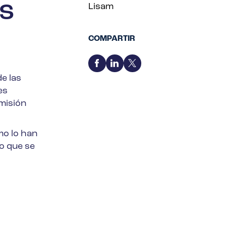
s
Lisam
COMPARTIR
e las
es
misión
mo lo han
o que se