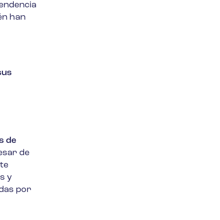
tendencia
én han
sus
s de
esar de
te
s y
adas por