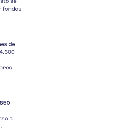
sto se
ar fondos
nes de
4.600
dores
.850
eso a
.