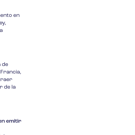
mento en
ey,
la
a de
Francia,
traer
r de la
en emitir