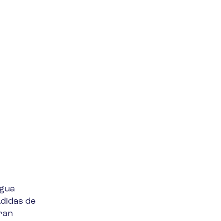
agua
Adidas de
ran