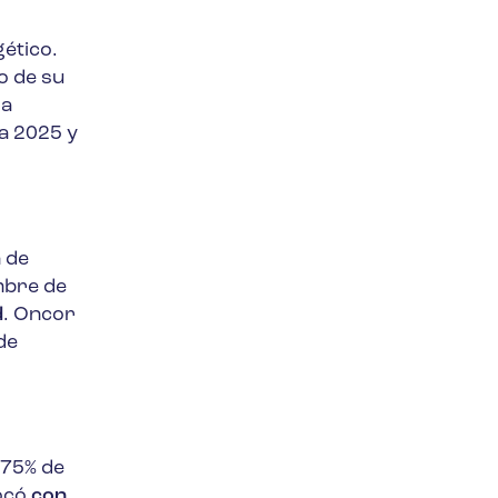
gético.
o de su
la
a 2025 y
 de
mbre de
d
. Oncor
de
 75% de
locó
con