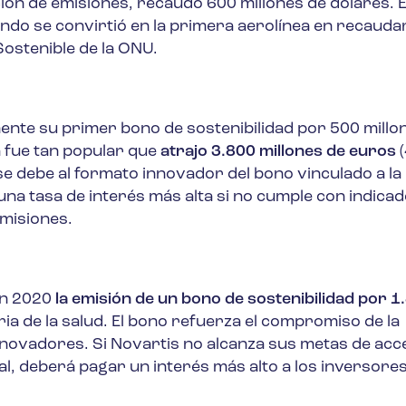
ón de emisiones, recaudó 600 millones de dólares. E
uando se convirtió en la primera aerolínea en recaud
Sostenible de la ONU.
nte su primer bono de sostenibilidad por 500 millo
a fue tan popular que
atrajo 3.800 millones de euros
(
 se debe al formato innovador del bono vinculado a la
una tasa de interés más alta si no cumple con indica
emisiones.
en 2020
la emisión de un bono de sostenibilidad por 1
tria de la salud. El bono refuerza el compromiso de la
nnovadores. Si Novartis no alcanza sus metas de acc
l, deberá pagar un interés más alto a los inversores