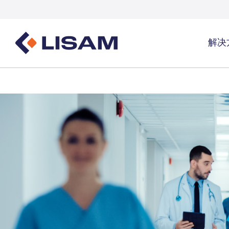
解决
Product Stewardship
法规资源
覆盖行
一站式产品全生命周期管理总览
GHS
覆盖行业总
SDS编写与分发
数量追踪
工业气体及
SDS及化学品管理
物质数量追踪
洗涤剂
生成UFI及提交PCN卷宗
医疗保健
能源与公用