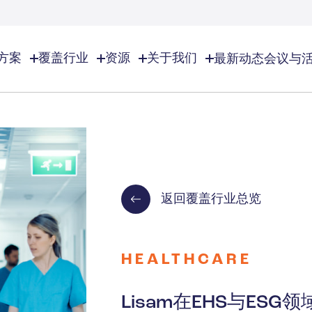
方案
覆盖行业
资源
关于我们
最新动态
会议与
业
关于我们
EHS资源
EHS/ESG
览
了解Lisam
化学品及特种化学品
EHS资源总览
EHS/ESG总览
全球足迹
EHS软件解决方案
审计与检查
特种气体
化妆品
合作伙伴
工作场所安全
合规日历
诚聘英才
环境管理
化学品库存管理
返回覆盖行业总览
香精香料
联系我们
风险管理
文件分发及管理
商业合理性
ESG管理
高等教育
事故管控
HEALTHCARE
事业
建造行业
Lisam在EHS与ES