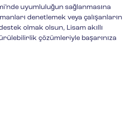
(GBF/SDS)
imi’nde uyumluluğun sağlanmasına
pmanları denetlemek veya çalışanların
estek olmak olsun, Lisam akıllı
rülebilirlik çözümleriyle başarınıza