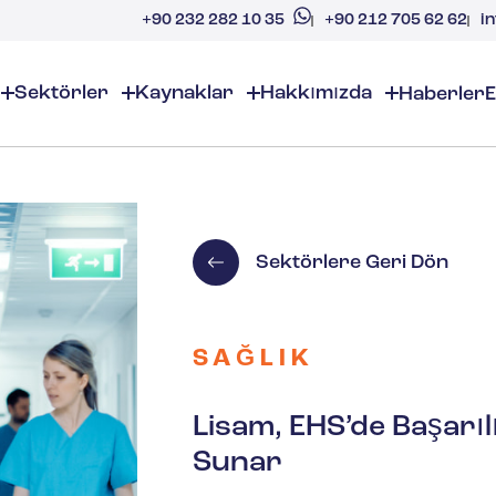
+90 212 705 62 62
i
+90 232 282 10 35
Sektörler
Kaynaklar
Hakkımızda
Haberler
E
etimi
Hakkımızda
EHS (ÇSG)
EHS Kaynakl
akkımızda
Kimyasal ve Özel Kimyasallar
EHS Genel Bakış
EHS Yazılım Çözü
okasyonlar
Denetim ve İncelemeler
İşyeri Güvenliği
Sektörlere Geri Dön
Gazlar
Kozmetik
artnerler
Uyumluluk Takvimi
Çevresel Yönetim
ariyer
Kimyasal Envanter Yöne
Risk Yönetimi
Aromalar ve Kokular
SG Uyumluluğu
Belge Dağıtımı ve Yöneti
Değer Önerisi
SAĞLIK
izimle İletişime Geçin
ESG Düzenleyici Uyumlu
Yükseköğretim
Olay Yönetimi
Lisam, EHS’de Başarıl
İnşaat
Sunar