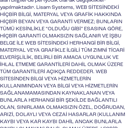
alan bilgilerde periyodik olarak değişiklikler
yapılmaktadır. Lisam Systems, WEB SİTESİNDEKİ
HİÇBİR BİLGİ, MATERYAL VEYA GRAFİK HAKKINDA
HİÇBİR BEYAN VEYA GARANTİ VERMEZ; BUNLARIN
TÜMÜ KESİNLİKLE “OLDUĞU GİBİ” ESASINA GÖRE,
HİÇBİR GARANTİ OLMAKSIZIN SAĞLANIR VE İŞBU
BELGE İLE WEB SİTESİNDEKİ HERHANGİ BİR BİLGİ,
MATERYAL VEYA GRAFİKLE İLGİLİ TÜM ZIMNİ TİCARİ
ELVERİŞLİLİK, BELİRLİ BİR AMACA UYGUNLUK VE
İHLAL ETMEME GARANTİLERİ DAHİL OLMAK ÜZERE
TÜM GARANTİLERİ AÇIKÇA REDDEDER. WEB
SİTESİNDEN BİLGİ VEYA HİZMETLERİN
KULLANIMINDAN VEYA BİLGİ VEYA HİZMETLERİN
SAĞLANAMAMASINDAN KAYNAKLANAN VEYA
BUNLARLA HERHANGİ BİR ŞEKİLDE BAĞLANTILI
OLAN, SINIRLAMA OLMAKSIZIN ÖZEL, DOĞRUDAN,
ARIZİ, DOLAYLI VEYA CEZAİ HASARLAR (KULLANIM
KAYBI VEYA KAR KAYBI DAHİL ANCAK BUNLARLA