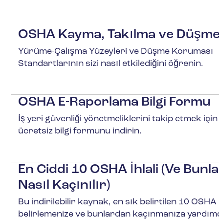
OSHA Kayma, Takılma ve Düşme
Yürüme-Çalışma Yüzeyleri ve Düşme Koruması
Standartlarının sizi nasıl etkilediğini öğrenin.
OSHA E-Raporlama Bilgi Formu
Daha Fazla Bilgi Edinin
İş yeri güvenliği yönetmeliklerini takip etmek için
ücretsiz bilgi formunu indirin.
En Ciddi 10 OSHA İhlali (Ve Bunl
Daha Fazla Bilgi Edinin
Nasıl Kaçınılır)
Bu indirilebilir kaynak, en sık belirtilen 10 OSHA i
belirlemenize ve bunlardan kaçınmanıza yardım