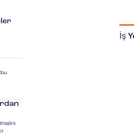
ler
İş 
 bu
ardan
hlalini
cı