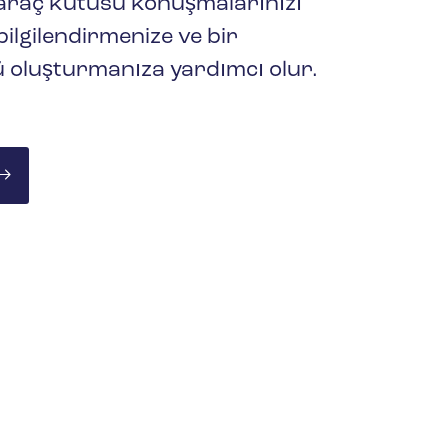
araç kutusu konuşmalarınızı
(GBF/SDS)
 bilgilendirmenize ve bir
ü oluşturmanıza yardımcı olur.