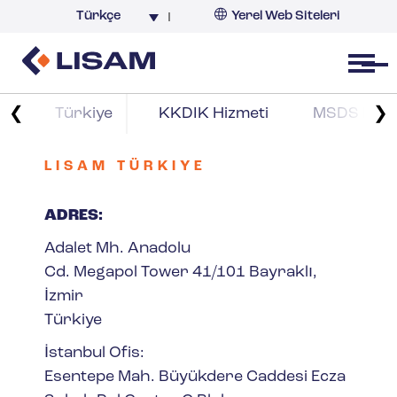
Türkçe
Yerel Web Siteleri
Türkiye
Open menu
❮
❯
Türkiye
KKDIK Hizmeti
MSDS Hazı
LISAM TÜRKIYE
ADRES:
Adalet Mh. Anadolu
Cd. Megapol Tower 41/101 Bayraklı,
İzmir
Türkiye
İstanbul Ofis:
Esentepe Mah. Büyükdere Caddesi Ecza