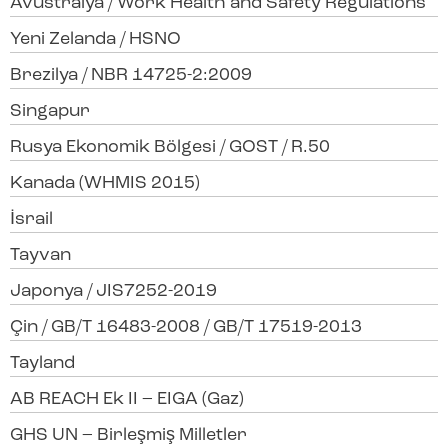
Avustralya / Work Health and Safety Regulations
Yeni Zelanda / HSNO
Brezilya / NBR 14725-2:2009
Singapur
Rusya Ekonomik Bölgesi / GOST / R.50
Kanada (WHMIS 2015)
İsrail
Tayvan
Japonya / JIS7252-2019
Çin / GB/T 16483-2008 / GB/T 17519-2013
Tayland
AB REACH Ek II – EIGA (Gaz)
GHS UN – Birleşmiş Milletler