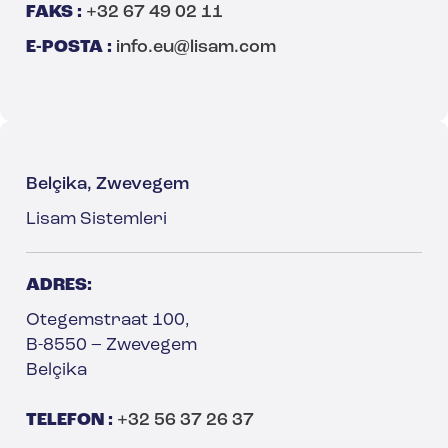
FAKS :
+32 67 49 02 11
E-POSTA :
info.eu@lisam.com
Belçika, Zwevegem
Lisam Sistemleri
ADRES:
Otegemstraat 100,
B-8550 – Zwevegem
Belçika
TELEFON :
+32 56 37 26 37