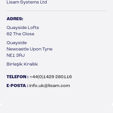
Lisam Systems Ltd
ADRES:
Quayside Lofts
62 The Close
Quayside
Newcastle Upon Tyne
NE1 3RJ
Birleşik Krallık
TELEFON :
+44(0)1429 280116
E-POSTA :
info.uk@lisam.com