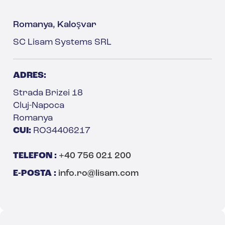
Romanya, Kaloşvar
SC Lisam Systems SRL
ADRES:
Strada Brizei 18
Cluj-Napoca
Romanya
CUI:
RO34406217
TELEFON :
+40 756 021 200
E-POSTA :
info.ro@lisam.com