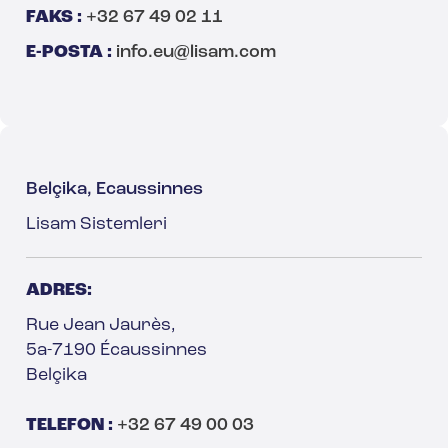
FAKS :
+32 67 49 02 11
E-POSTA :
info.eu@lisam.com
Belçika, Ecaussinnes
Lisam Sistemleri
ADRES:
Rue Jean Jaurès,
5a-7190 Écaussinnes
Belçika
TELEFON :
+32 67 49 00 03