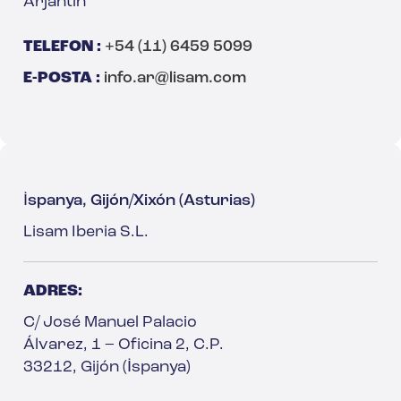
Arjantin
TELEFON :
+54 (11) 6459 5099
E-POSTA :
info.ar@lisam.com
İspanya, Gijón/Xixón (Asturias)
Lisam Iberia S.L.
ADRES:
C/ José Manuel Palacio
Álvarez, 1 – Oficina 2, C.P.
33212, Gijón (İspanya)