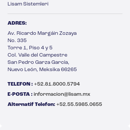
Lisam Sistemleri
ADRES:
Av. Ricardo Margáin Zozaya
No. 335
Torre 1, Piso 4 y 5
Col. Valle del Campestre
San Pedro Garza García,
Nuevo León, Meksika 66265
TELEFON :
+52.81.8000.5794
E-POSTA :
informacion@lisam.mx
Alternatif Telefon:
+52.55.5985.0655