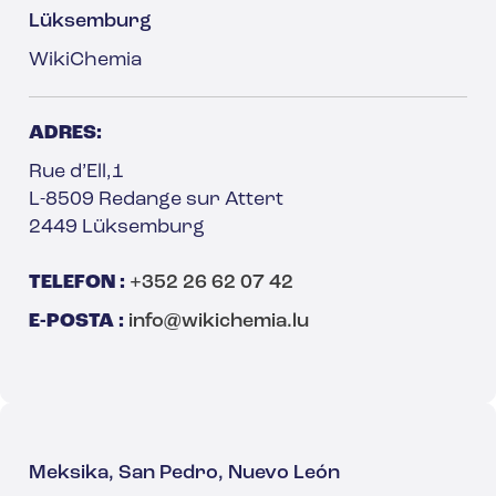
Lüksemburg
WikiChemia
ADRES:
Rue d’Ell,1
L-8509 Redange sur Attert
2449 Lüksemburg
TELEFON :
+352 26 62 07 42
E-POSTA :
info@wikichemia.lu
Meksika, San Pedro, Nuevo León