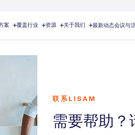
方案
覆盖行业
资源
关于我们
最新动态
会议与
业
关于我们
EHS资源
EHS/ESG
览
了解Lisam
化学品及特种化学品
EHS资源总览
EHS/ESG总览
全球足迹
EHS软件解决方案
审计与检查
特种气体
化妆品
合作伙伴
工作场所安全
合规日历
诚聘英才
环境管理
化学品库存管理
香精香料
联系我们
风险管理
文件分发及管理
联系LISAM
商业合理性
ESG管理
高等教育
事故管控
需要帮助？
事业
建造行业