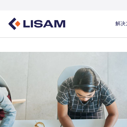
解决
Product Stewardship
法规资源
覆盖行
一站式产品全生命周期管理总览
GHS
覆盖行业总
SDS编写与分发
数量追踪
工业气体及
SDS及化学品管理
物质数量追踪
洗涤剂
生成UFI及提交PCN卷宗
医疗保健
能源与公用