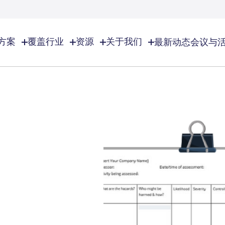
方案
覆盖行业
资源
关于我们
最新动态
会议与
业
关于我们
EHS资源
EHS/ESG
览
了解Lisam
化学品及特种化学品
EHS资源总览
EHS/ESG总览
全球足迹
EHS软件解决方案
审计与检查
特种气体
化妆品
合作伙伴
工作场所安全
合规日历
诚聘英才
环境管理
化学品库存管理
香精香料
联系我们
风险管理
文件分发及管理
商业合理性
ESG管理
高等教育
事故管控
事业
建造行业