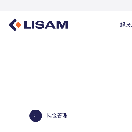
解决
Product Stewardship
法规资源
覆盖行
一站式产品全生命周期管理总览
GHS
覆盖行业总
SDS编写与分发
数量追踪
工业气体及
SDS及化学品管理
物质数量追踪
洗涤剂
生成UFI及提交PCN卷宗
医疗保健
风险管理
能源与公用