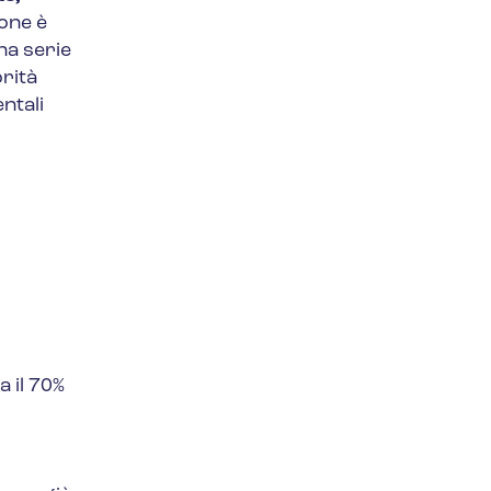
ione è
na serie
orità
ntali
 il 70%