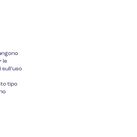
mangono
 le
 sull’uso
to tipo
ono