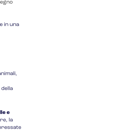
 Regno
e in una
nimali,
della
le e
re, la
teressate