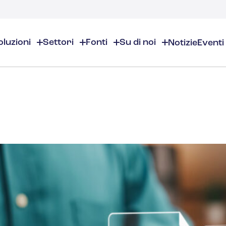
oluzioni
Settori
Fonti
Su di noi
Notizie
Eventi
Su di noi
EHS/ESG
Risorse EHS
Chi siamo
Prodotti chimici e specialità chimiche
Panoramica EHS/ESG
Panoramica delle risorse E
Sedi
Audit ed ispezioni
Sicurezza nei luoghi di lavor
Cosmetici
Partner
Calendario per la conformità
Gestione dell'ambiente
sostanza
Lavora con noi
Gestione dell'inventario dei pro
Gestione del rischio
Aromi e fragranze
Contatti
Distribuzione e gestione dei d
Giustificazione commerciale
Gestione ESG
Alta formazione
Gestione degli incidenti
Costruzione