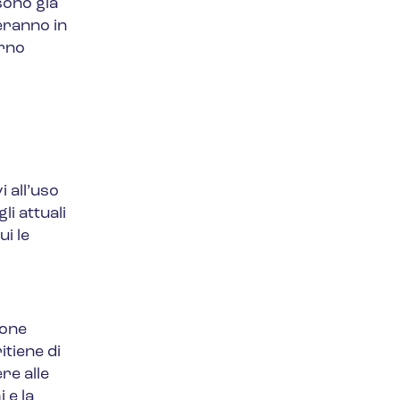
sono già
teranno in
erno
 all’uso
i attuali
i le
ione
tiene di
re alle
 e la