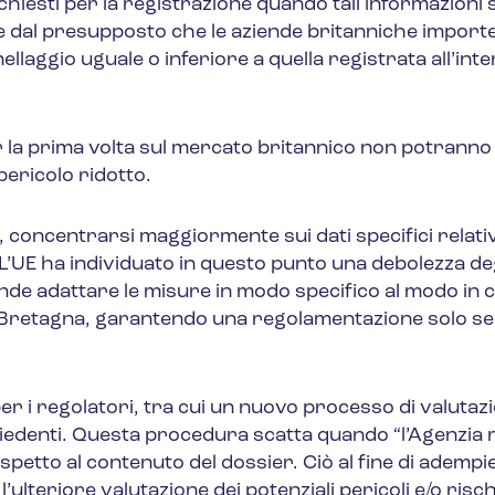
ichiesti per la registrazione quando tali informazioni 
parte dal presupposto che le aziende britanniche impor
llaggio uguale o inferiore a quella registrata all’int
er la prima volta sul mercato britannico non potranno
pericolo ridotto.
 concentrarsi maggiormente sui dati specifici relativi
 L’UE ha individuato in questo punto una debolezza degl
ende adattare le misure in modo specifico al modo in cu
 Bretagna, garantendo una regolamentazione solo se
er i regolatori, tra cui un nuovo processo di valutaz
iedenti. Questa procedura scatta quando “l’Agenzia ri
petto al contenuto del dossier. Ciò al fine di adempie
ulteriore valutazione dei potenziali pericoli e/o rischi