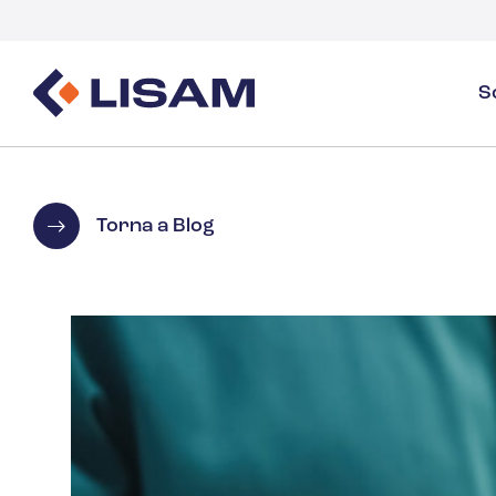
S
Gestione dei prodotti
Fonti normative
Settori
Panoramica sulla gestione dei prodotti
GHS
Panoramica del settore
Torna a Blog
Creazione e distribuzione delle SDS
Monitoraggio del volume
Gas industriali e specialità
Gestione delle SDS e dei prodotti chimici
Documenti
Monitoraggio e reportistica del volume della 
Guide ed E-book
Detergenti
Salute
Energia e servizi pubblici