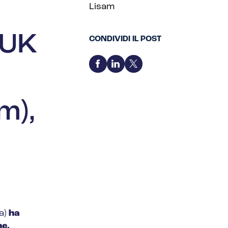
Lisam
 UK
CONDIVIDI IL POST
m),
ra)
ha
ne,