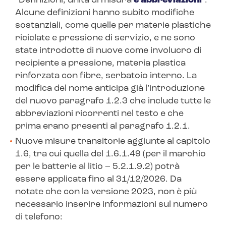
“
Definizioni, unità di misura
e abbreviazioni
”.
Alcune definizioni hanno subito modifiche
sostanziali, come quelle per
materie plastiche
riciclate
e
pressione di servizio
, e ne sono
state introdotte di nuove come
involucro di
recipiente a pressione
,
materia plastica
rinforzata con fibre
,
serbatoio interno.
La
modifica del nome anticipa già l’introduzione
del nuovo paragrafo 1.2.3 che include tutte le
abbreviazioni ricorrenti nel testo e che
prima erano presenti al paragrafo 1.2.1.
Nuove misure transitorie aggiunte al capitolo
1.6, tra cui quella del 1.6.1.49 (per il marchio
per le batterie al litio – 5.2.1.9.2) potrà
essere applicata fino al 31/12/2026. Da
notate che con la versione 2023, non è più
necessario inserire informazioni sul numero
di telefono: