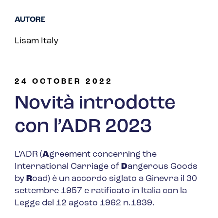
AUTORE
Lisam Italy
24 OCTOBER 2022
Novità introdotte
con l’ADR 2023
L’ADR (
A
greement concerning the
International Carriage of
D
angerous Goods
by
R
oad
) è un accordo siglato a Ginevra il 30
settembre 1957 e ratificato in Italia con la
Legge del 12 agosto 1962 n.1839.