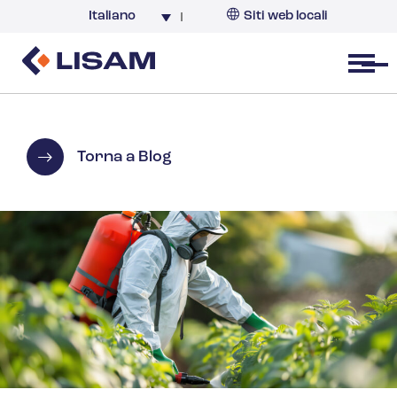
Italiano
Siti web locali
Italia
Open menu
Torna a Blog