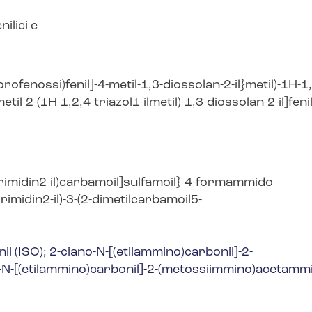
nilici e
rofenossi)fenil]-4-metil-1,3-diossolan-2-il}metil)-1
H
-1
metil-2-(1
H
-1,2,4-triazol1-ilmetil)-1,3-diossolan-2-il]fenil
rimidin2-il)carbamoil]sulfamoil}-4-formammido-
imidin2-il)-3-(2-dimetilcarbamoil5-
l (ISO); 2-ciano-
N
-[(etilammino)carbonil]-2-
-
N
-[(etilammino)carbonil]-2-(metossiimmino)acetamm