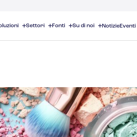
oluzioni
Settori
Fonti
Su di noi
Notizie
Eventi
Su di noi
EHS/ESG
Risorse EHS
Chi siamo
Prodotti chimici e specialità chimiche
Panoramica EHS/ESG
Panoramica delle risorse E
Sedi
Audit ed ispezioni
Sicurezza nei luoghi di lavor
Cosmetici
Partner
Calendario per la conformità
Gestione dell'ambiente
sostanza
Lavora con noi
Gestione dell'inventario dei pro
Gestione del rischio
Aromi e fragranze
Contatti
Distribuzione e gestione dei d
Giustificazione commerciale
Gestione ESG
Alta formazione
Gestione degli incidenti
Costruzione