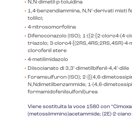
N
,
N
-dimetil-
p
-toluidina
1,4-benzendiammina,
N
,
N
’-derivati misti fe
tolilici;
4-nitrosomorfolina
Difenoconazolo (ISO); 1-({2-[2-cloro4-(4-clo
triazolo; 3-cloro4-[(2
RS
,4
RS
;2
RS
,4
SR
)-4-
clorofenil etere
4-metilimidazolo
Diisocianato di 3,3’-dimetilbifenil-4,4’-diile
Foramsulfuron (ISO); 2-{[(4,6-dimetossipi
N
,
N
dimetilbenzammide; 1-(4,6-dimetossipir
formamidofenilsulfonil)urea
Viene sostituita la voce 1580 con “Cimoxani
(metossiimmino)acetammide; (2
E
)-2-ciano