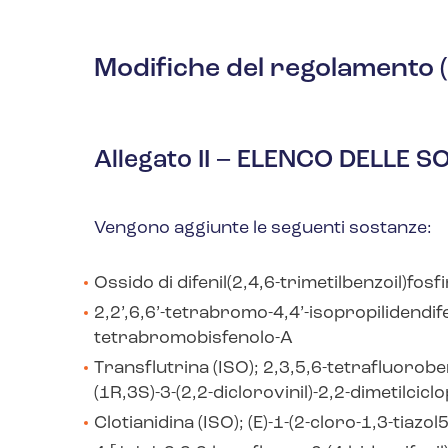
Modifiche del regolamento 
Allegato II – ELENCO DELLE 
Vengono aggiunte le seguenti sostanze:
Ossido di difenil(2,4,6-trimetilbenzoil)fosfi
2,2’,6,6’-tetrabromo-4,4’-isopropilidendif
tetrabromobisfenolo-A
Transflutrina (ISO); 2,3,5,6-tetrafluorobe
(1
R
,3
S
)-3-(2,2-diclorovinil)-2,2-dimetilci
Clotianidina (ISO); (
E
)-1-(2-cloro-1,3-tiazol