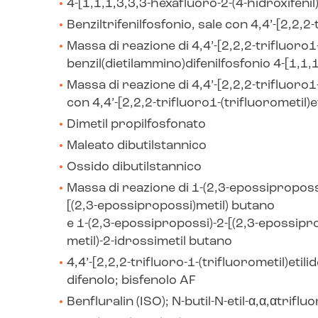
4-[1,1,1,3,3,3-hexafluoro-2-(4-hidroxifenil
Benziltrifenilfosfonio, sale con 4,4’-[2,2,2-
Massa di reazione di 4,4’-[2,2,2-trifluoro1-
benzil(dietilammino)difenilfosfonio 4-[1,1,
Massa di reazione di 4,4’-[2,2,2-trifluoro1-
con 4,4’-[2,2,2-trifluoro1-(trifluorometil)et
Dimetil propilfosfonato
Maleato dibutilstannico
Ossido dibutilstannico
Massa di reazione di 1-(2,3-epossipropossi
[(2,3-epossipropossi)metil) butano
e 1-(2,3-epossipropossi)-2-[(2,3-epossipr
metil)-2-idrossimetil butano
4,4’-[2,2,2-trifluoro-1-(trifluorometil)etili
difenolo; bisfenolo AF
Benfluralin (ISO);
N
-butil-
N
-etil-α,α,αtriflu