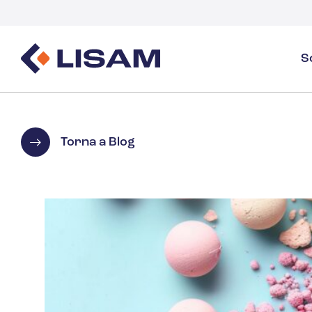
S
Gestione dei prodotti
Fonti normative
Settori
Panoramica sulla gestione dei prodotti
GHS
Panoramica del settore
Torna a Blog
Creazione e distribuzione delle SDS
Monitoraggio del volume
Gas industriali e specialità
Gestione delle SDS e dei prodotti chimici
Documenti
Monitoraggio e reportistica del volume della 
Guide ed E-book
Detergenti
Salute
Energia e servizi pubblici