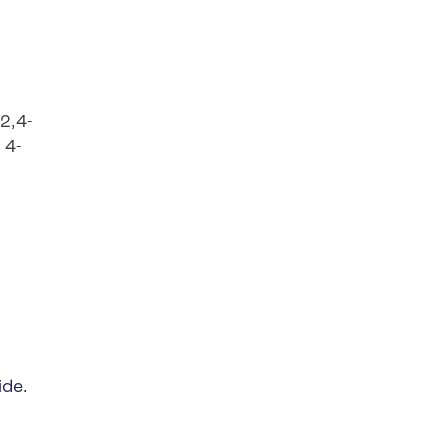
,2,4-
 4-
ide.