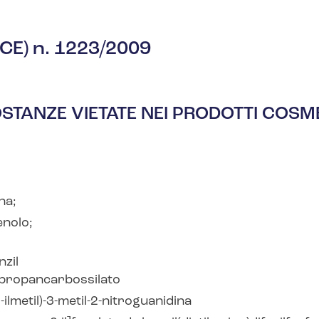
(CE) n. 1223/2009
SOSTANZE VIETATE NEI PRODOTTI COSM
na;
enolo;
nzil
clopropancarbossilato
5-ilmetil)-3-metil-2-nitroguanidina