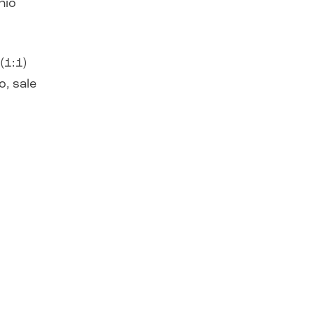
nio
(1:1)
o, sale