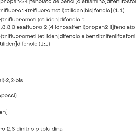
)propan-2-il]fenolato de bencil(dietilamino)difenilfosfo
trifluoro1-(trifluorometil)etiliden]bis[fenolo] (1:1)
(trifluorometil)etiliden]difenolo e
1,3,3,3-esafluoro-2-(4-idrossifenil)propan2-il]fenolato 
(trifluorometil)etiliden]difenolo e benziltrifenilfosfoni
iliden]difenolo (1:1)
)-2,2-bis
opossi)
den]
oro-2,6-dinitro-
p
-toluidina