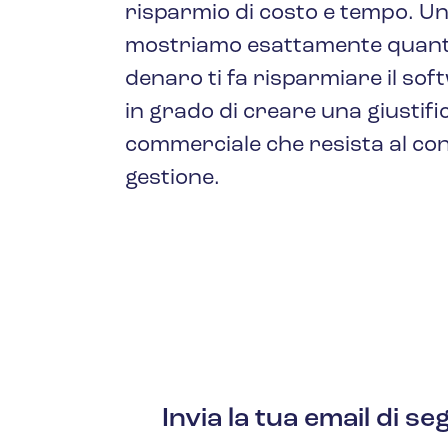
Petrolio e gas
risparmio di costo e tempo. Una
mostriamo esattamente quant
denaro ti fa risparmiare il sof
in grado di creare una giustifi
commerciale che resista al cont
gestione.
Invia la tua email di s