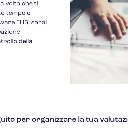
 volta che ti
o tempo e
tware EHS, sarai
cazione
rollo della
eguito per organizzare la tua valutaz