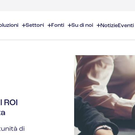
oluzioni
Settori
Fonti
Su di noi
Notizie
Eventi
Su di noi
EHS/ESG
Risorse EHS
Chi siamo
Prodotti chimici e specialità chimiche
Panoramica EHS/ESG
Panoramica delle risorse E
Sedi
Audit ed ispezioni
Sicurezza nei luoghi di lavor
Cosmetici
Partner
Calendario per la conformità
Gestione dell'ambiente
sostanza
Lavora con noi
Gestione dell'inventario dei pro
Gestione del rischio
Aromi e fragranze
Contatti
Distribuzione e gestione dei d
Giustificazione commerciale
Gestione ESG
l ROI
Alta formazione
Gestione degli incidenti
ta
Costruzione
unità di