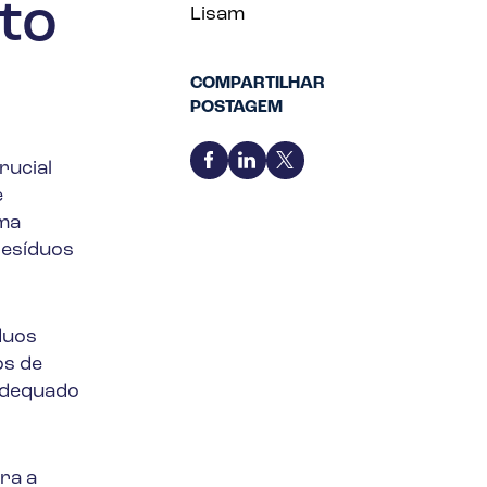
to
Lisam
COMPARTILHAR
POSTAGEM
rucial
e
uma
resíduos
duos
os de
 adequado
ra a