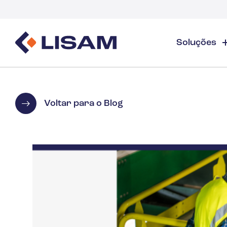
Soluções
Product Stewardship
Recursos Regulatórios
Indústrias
Ev
Product Stewardship - Visão Geral
GHS
Indústria - Visão Geral
Tre
Voltar para o Blog
Elaboração e distribuição de FDS
Rastreamento de volume
Tre
Gases Industriais e Especiais
FDS e gerenciamento de produtos químicos
Documentos
Web
Rastreamento e relatórios de volume de subs
Lisam Drops
Detergentes
PCN e UFI
Guias e E-books
Cuidados com a Saúde
Energia e serviços