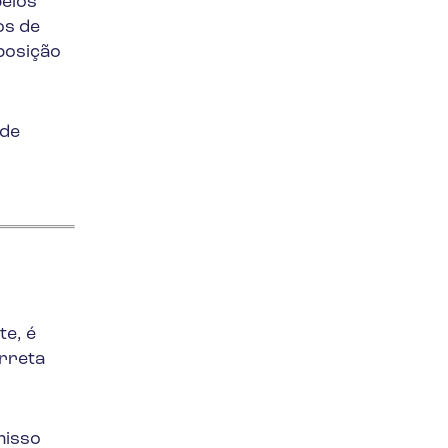
pelos
os de
posição
 de
e, é
orreta
misso