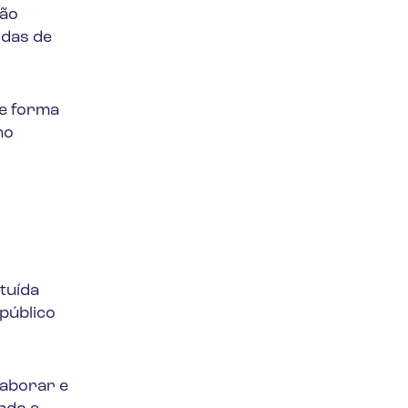
tão
idas de
de forma
no
ituída
 público
laborar e