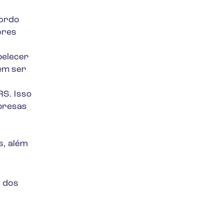
cordo
ores
belecer
em ser
RS. Isso
presas
s, além
o dos