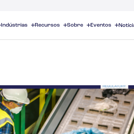
Indústrias
Recursos
Sobre
Eventos
Notíci
entos
Sobre
EHS/ESG
Recursos EHS
inamentos Online
Sobre Nós
Produtos Químicos e Químicos Especiais
EHS/ESG - Visão Geral
Visão geral dos recursos de
inamentos presenciais
Localizações
Auditorias e inspeções
Segurança no local de traba
Cosméticos
casts
Parceiros
Calendário de conformidade
Gestão Ambiental
tâncias
Carreiras
Gestão de Inventários de Produ
Gerenciamento de Riscos
Aromas e Fragrâncias
Contate-nos
Distribuição e Gestão de docum
Justificativa de negócios
Gestão ESG
Educação superior
Gestão de incidentes
Construção