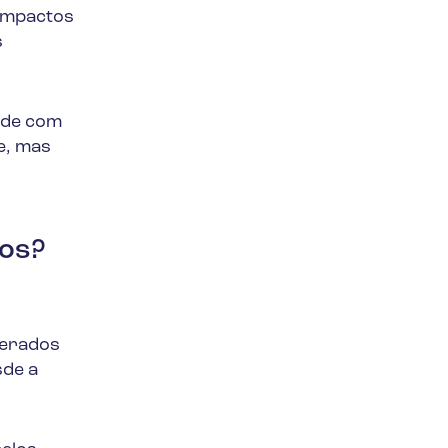
 impactos
s
ade com
e, mas
dos?
gerados
sde a