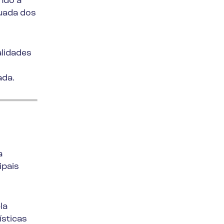
ndo a
quada dos
lidades
ada.
a
ipais
la
ísticas