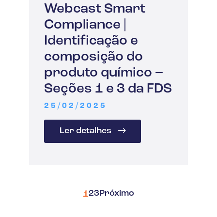
Webcast Smart
Compliance |
Identificação e
composição do
produto químico –
Seções 1 e 3 da FDS
25/02/2025
Ler detalhes
2
3
Próximo
1
Paginação
de