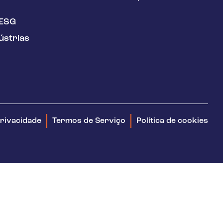
de segurança
atualizados e
/ESG
acessíveis.
ústrias
privacidade
Termos de Serviço
Política de cookies