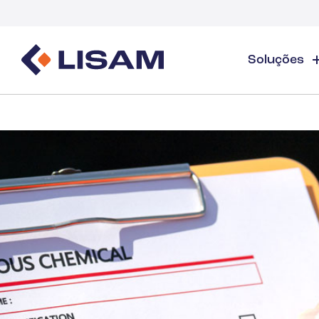
Soluções
Product Stewardship
Recursos Regulatórios
Indústrias
Ev
Product Stewardship - Visão Geral
GHS
Indústria - Visão Geral
Tre
Elaboração e distribuição de FDS
Rastreamento de volume
Tre
Gases Industriais e Especiais
FDS e gerenciamento de produtos químicos
Documentos
Web
Rastreamento e relatórios de volume de subs
Lisam Drops
Detergentes
PCN e UFI
Guias e E-books
Cuidados com a Saúde
Energia e serviços