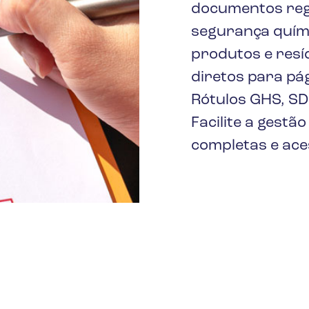
documentos reg
segurança quími
produtos e resí
diretos para pá
Rótulos GHS, SD
Facilite a gest
completas e aces