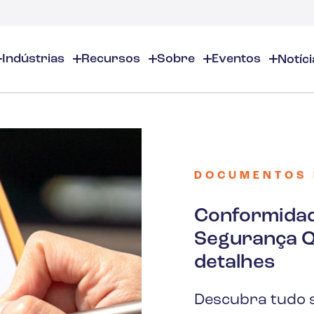
Indústrias
Recursos
Sobre
Eventos
Notíci
entos
Sobre
EHS/ESG
Recursos EHS
inamentos Online
Sobre Nós
Produtos Químicos e Químicos Especiais
EHS/ESG - Visão Geral
Visão geral dos recursos de
inamentos presenciais
Localizações
Auditorias e inspeções
Segurança no local de traba
Cosméticos
casts
Parceiros
Calendário de conformidade
Gestão Ambiental
DOCUMENTOS 
tâncias
Carreiras
Gestão de Inventários de Produ
Gerenciamento de Riscos
Aromas e Fragrâncias
Contate-nos
Distribuição e Gestão de docum
Justificativa de negócios
Conformidad
Gestão ESG
Segurança Q
Educação superior
Gestão de incidentes
detalhes
Construção
Descubra tudo s