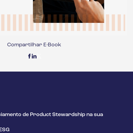
de segurança
atualizados e
acessíveis.
Compartilhar E-Book
ciamento de Product Stewardship na sua
/ESG