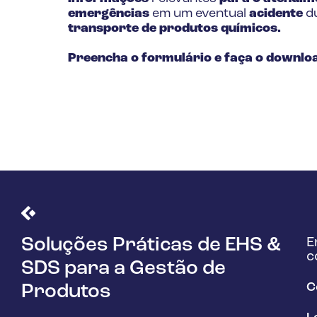
Óleo e Gás
emergências
em um eventual
acidente
d
transporte de produtos químicos.
Preencha o formulário e faça o downlo
E
Soluções Práticas de EHS &
c
SDS para a Gestão de
C
Produtos