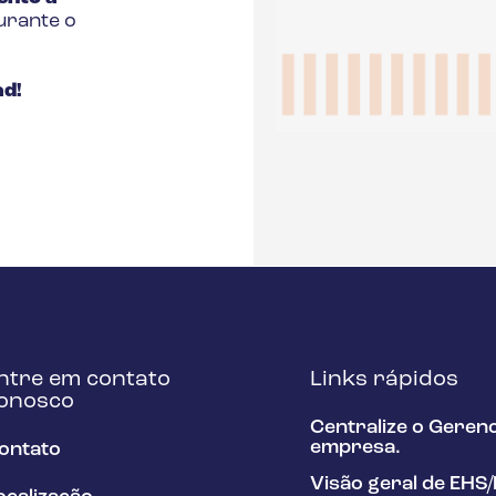
urante o
ad!
ntre em contato
Links rápidos
onosco
Centralize o Geren
empresa.
ontato
Visão geral de EHS