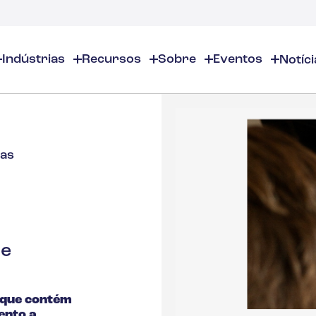
Indústrias
Recursos
Sobre
Eventos
Notíci
entos
Sobre
EHS/ESG
Recursos EHS
inamentos Online
Sobre Nós
Produtos Químicos e Químicos Especiais
EHS/ESG - Visão Geral
Visão geral dos recursos de
inamentos presenciais
Localizações
Auditorias e inspeções
Segurança no local de traba
ias
Cosméticos
casts
Parceiros
Calendário de conformidade
Gestão Ambiental
tâncias
Carreiras
Gestão de Inventários de Produ
Gerenciamento de Riscos
Aromas e Fragrâncias
Contate-nos
Distribuição e Gestão de docum
Justificativa de negócios
Gestão ESG
Educação superior
de
Gestão de incidentes
Construção
que contém
ento a