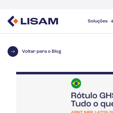
Soluções
Product Stewardship
Recursos Regulatórios
Indústrias
Ev
Product Stewardship - Visão Geral
GHS
Indústria - Visão Geral
Tre
Voltar para o Blog
Elaboração e distribuição de FDS
Rastreamento de volume
Tre
Gases Industriais e Especiais
FDS e gerenciamento de produtos químicos
Documentos
Web
Rastreamento e relatórios de volume de subs
Lisam Drops
Detergentes
PCN e UFI
Guias e E-books
Cuidados com a Saúde
Energia e serviços