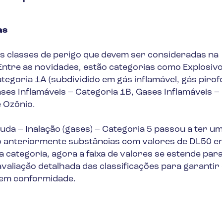
as
 classes de perigo que devem ser consideradas na
 Entre as novidades, estão categorias como Explosiv
tegoria 1A (subdividido em gás inflamável, gás pirof
ases Inflamáveis – Categoria 1B, Gases Inflamáveis –
 Ozônio.
guda – Inalação (gases) – Categoria 5 passou a ter u
o anteriormente substâncias com valores de DL50 e
categoria, agora a faixa de valores se estende par
liação detalhada das classificações para garantir
 em conformidade.