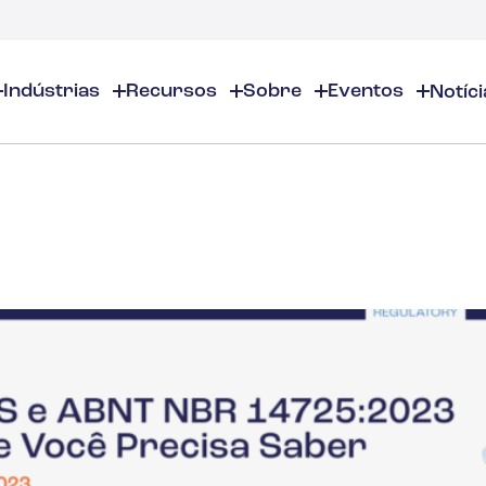
Indústrias
Recursos
Sobre
Eventos
Notíci
entos
Sobre
EHS/ESG
Recursos EHS
inamentos Online
Sobre Nós
Produtos Químicos e Químicos Especiais
EHS/ESG - Visão Geral
Visão geral dos recursos de
inamentos presenciais
Localizações
Auditorias e inspeções
Segurança no local de traba
Cosméticos
casts
Parceiros
Calendário de conformidade
Gestão Ambiental
tâncias
Carreiras
Gestão de Inventários de Produ
Gerenciamento de Riscos
Aromas e Fragrâncias
Contate-nos
Distribuição e Gestão de docum
Justificativa de negócios
Gestão ESG
Educação superior
Gestão de incidentes
Construção