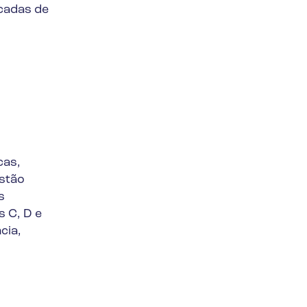
cadas de
cas,
stão
s
s C, D e
cia,