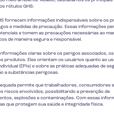
do meio ambiente. Abaixo, destacamos os principais
dos rótulos GHS:
S fornecem informações indispensáveis sobre os p
erigos e medidas de precaução. Essas informações p
potenciais e tomem as precauções necessárias ao ma
os de maneira segura e responsável.
nformações claras sobre os perigos associados, os
 produtos. Eles orientam os usuários quanto ao us
dividual (EPIs) e sobre as práticas adequadas de se
ão a substâncias perigosas.
equada permite que trabalhadores, consumidores 
s riscos envolvidos, possibilitando a prevenção de
ntos, explosões e contaminações. Com essas infor
s que protegem sua saúde e integridade física.