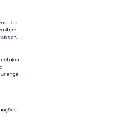
rodutos
ermitem
nusear,
 rótulos
o
gurança,
e
mações,