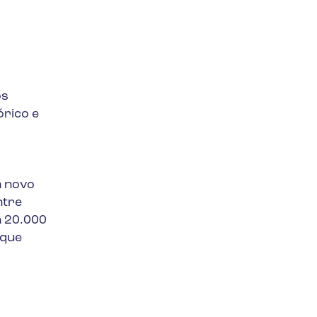
os
órico e
m novo
ntre
a 20.000
 que