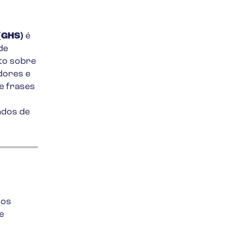
(GHS)
é
de
to sobre
dores e
e frases
ados de
gos
e