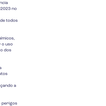
ncia
:2023 no
 de todos
uímicos,
r o uso
do dos
a
utos
rçando a
 perigos