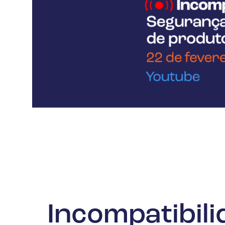
Óleo e Gás
Incompatibili