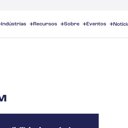
Indústrias
Recursos
Sobre
Eventos
Notíci
entos
Sobre
EHS/ESG
Recursos EHS
inamentos Online
Sobre Nós
Produtos Químicos e Químicos Especiais
EHS/ESG - Visão Geral
Visão geral dos recursos de
inamentos presenciais
Localizações
Auditorias e inspeções
Segurança no local de traba
Cosméticos
casts
Parceiros
Calendário de conformidade
Gestão Ambiental
tâncias
Carreiras
Gestão de Inventários de Produ
Gerenciamento de Riscos
Aromas e Fragrâncias
Contate-nos
Distribuição e Gestão de docum
Justificativa de negócios
Gestão ESG
Educação superior
Gestão de incidentes
Construção