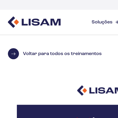
Soluções
Product Stewardship
Recursos Regulatórios
Indústrias
Ev
Product Stewardship - Visão Geral
GHS
Indústria - Visão Geral
Tre
Voltar para todos os treinamentos
Elaboração e distribuição de FDS
Rastreamento de volume
Tre
Gases Industriais e Especiais
FDS e gerenciamento de produtos químicos
Documentos
Web
Rastreamento e relatórios de volume de subs
Lisam Drops
Detergentes
PCN e UFI
Guias e E-books
Cuidados com a Saúde
Energia e serviços