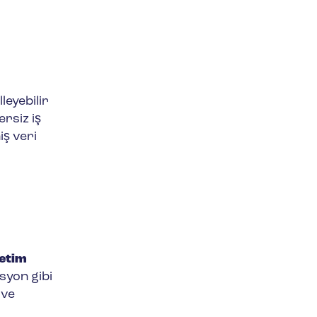
leyebilir
rsiz iş
iş veri
etim
syon gibi
 ve