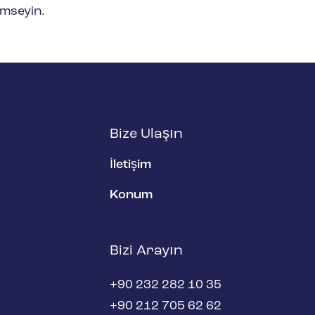
imseyin.
Bize Ulaşın
İletişim
Konum
Bizi Arayın
+90 232 282 10 35
+90 212 705 62 62