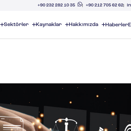
+90 212 705 62 62
i
+90 232 282 10 35
Sektörler
Kaynaklar
Hakkımızda
Haberler
E
etimi
Hakkımızda
EHS (ÇSG)
EHS Kaynakl
akkımızda
Kimyasal ve Özel Kimyasallar
EHS Genel Bakış
EHS Yazılım Çözü
okasyonlar
Denetim ve İncelemeler
İşyeri Güvenliği
Gazlar
Kozmetik
artnerler
Uyumluluk Takvimi
Çevresel Yönetim
ariyer
Kimyasal Envanter Yöne
Risk Yönetimi
Aromalar ve Kokular
SG Uyumluluğu
Belge Dağıtımı ve Yöneti
Değer Önerisi
izimle İletişime Geçin
ESG Düzenleyici Uyumlu
Yükseköğretim
Olay Yönetimi
İnşaat