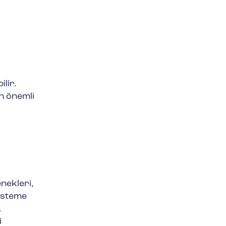
lir.
n önemli
nekleri,
sisteme
.
i