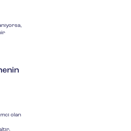
anıyorsa,
bir
menin
ımcı olan
,
ltır.