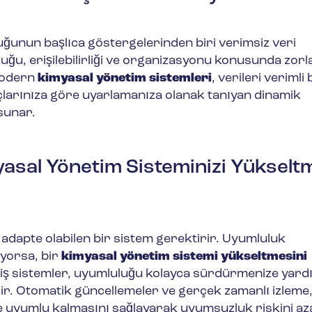
uğunun başlıca göstergelerinden biri verimsiz veri
uğu, erişilebilirliği ve organizasyonu konusunda zorl
 Modern
kimyasal yönetim sistemleri
, verileri verimli 
açlarınıza göre uyarlamanıza olanak tanıyan dinamik
 sunar.
asal Yönetim Sisteminizi Yükselt
e adapte olabilen bir sistem gerektirir. Uyumluluk
ıyorsa, bir
kimyasal yönetim sistemi yükseltmesini
miş sistemler, uyumluluğu kolayca sürdürmenize yard
gelir. Otomatik güncellemeler ve gerçek zamanlı izleme
 uyumlu kalmasını sağlayarak uyumsuzluk riskini aza