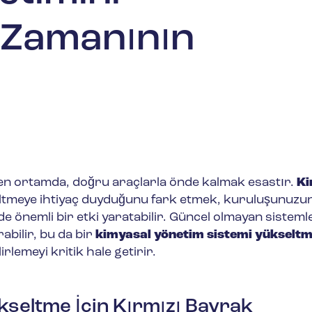
 Zamanının
işen ortamda, doğru araçlarla önde kalmak esastır.
Ki
ltmeye ihtiyaç duyduğunu fark etmek, kuruluşunuzu
de önemli bir etki yaratabilir. Güncel olmayan sisteml
rabilir, bu da bir
kimyasal yönetim sistemi yükseltm
rlemeyi kritik hale getirir.
kseltme İçin Kırmızı Bayrak