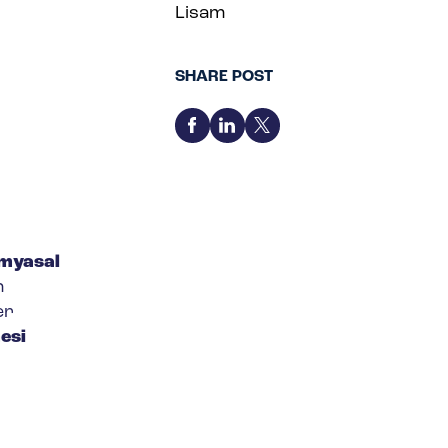
Lisam
SHARE POST
myasal
n
er
esi