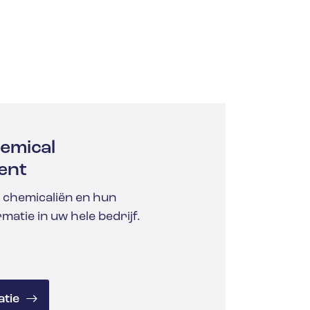
emical
ent
 chemicaliën en hun
rmatie in uw hele bedrijf.
tie