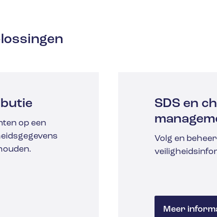
lossingen
ibutie
SDS en ch
managem
nten op een
gheidsgegevens
Volg en beheer
 houden.
veiligheidsinfo
Meer informa