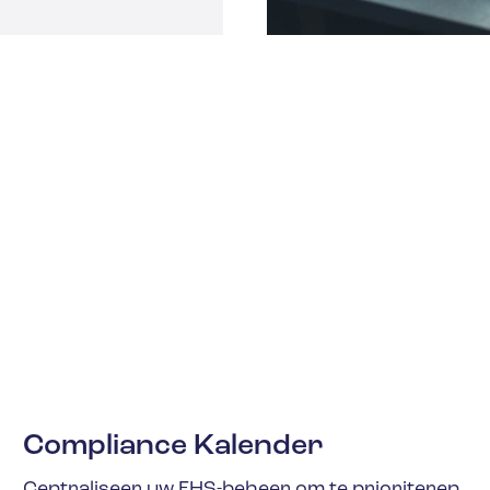
Compliance Kalender
Centraliseer uw EHS-beheer om te prioriteren