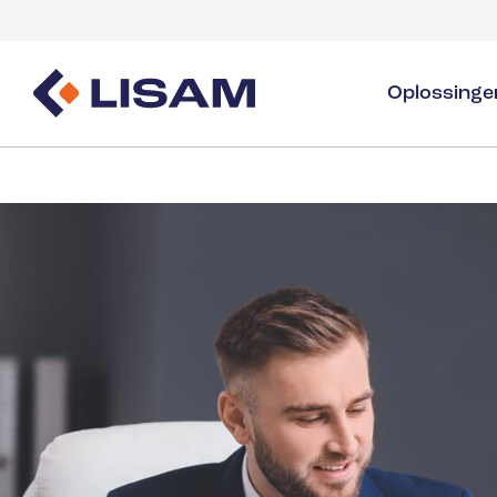
Oplossing
Productbeheer
Regelgevingsbronnen
Sectoren
Overzicht productbeheer
GHS
Sectoroverzicht
SDS-opstelling & -distributie
Volumeregistratie
Industrial & Specialty G
SDS- & chemikaaliënbeheer
Dossiers
Volumeregistratie & -rapportage van sto
Wasmiddelen
PCN & UFI
Gezondheidszorg
Energie & Nutsvoorzien