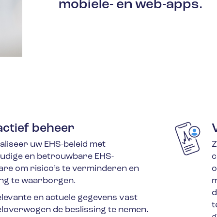
mobiele- en web-apps.
ctief beheer
aliseer uw EHS-beleid met
Z
udige en betrouwbare EHS-
c
are om risico’s te verminderen en
o
ing te waarborgen.
m
d
elevante en actuele gegevens vast
t
loverwogen de beslissing te nemen.