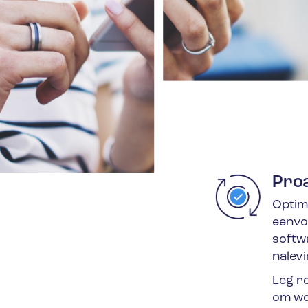
Proa
Optim
eenvo
softw
nalev
Leg r
om we