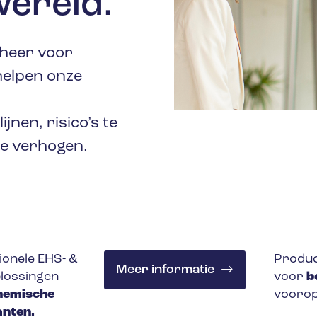
wereld
.
heer voor
helpen onze
nen, risico’s te
te verhogen.
ionele EHS- &
Produc
Meer informatie
lossingen
voor
b
hemische
voorop
anten.