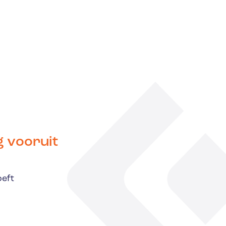
g vooruit
oeft