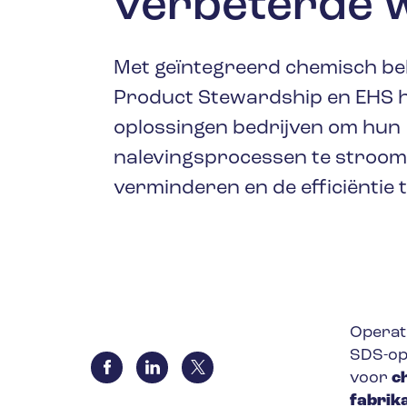
ver
beterde 
Olie & gas
Met geïntegreerd chemisch be
Product Stewardship en EHS 
oplossingen bedrijven om hun
nalevingsprocessen te stroomlij
verminderen en de efficiëntie 
Operat
SDS-op
voor
c
fabrik