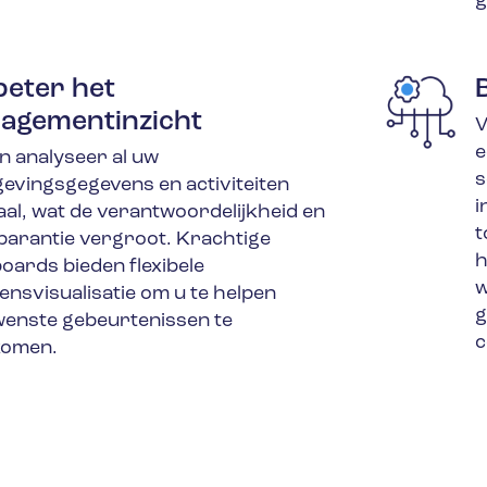
g
beter het
agementinzicht
V
e
n analyseer al uw
s
gevingsgegevens en activiteiten
i
aal, wat de verantwoordelijkheid en
t
parantie vergroot. Krachtige
h
oards bieden flexibele
w
ensvisualisatie om u te helpen
g
enste gebeurtenissen te
c
komen.