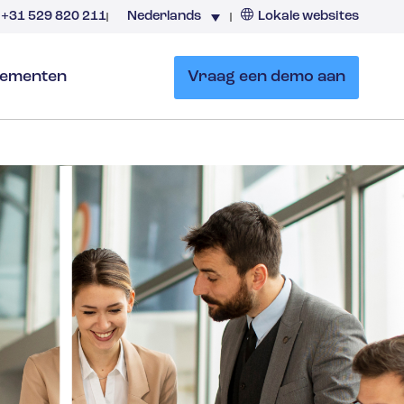
+31 529 820 211
Nederlands
Lokale websites
Nederland
ementen
Vraag een demo aan
en
entaris
eheer
ng