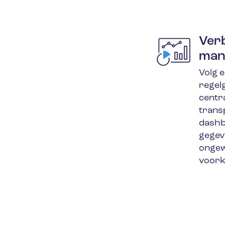
Ver
man
Volg e
regel
centr
trans
dashb
gegev
ongew
voor