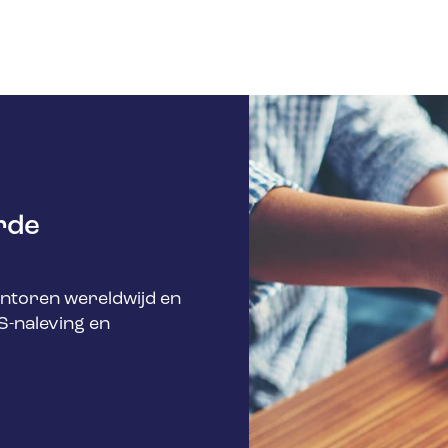
rde
antoren wereldwijd en
S-naleving en