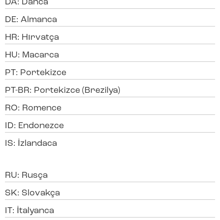
DA: Danca
DE: Almanca
HR: Hırvatça
HU: Macarca
PT: Portekizce
PT-BR: Portekizce (Brezilya)
RO: Romence
ID: Endonezce
IS: İzlandaca
RU: Rusça
SK: Slovakça
IT: İtalyanca