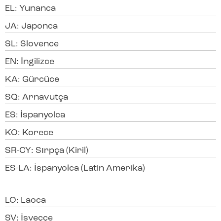
EL: Yunanca
JA: Japonca
SL: Slovence
EN: İngilizce
KA: Gürcüce
SQ: Arnavutça
ES: İspanyolca
KO: Korece
SR-CY: Sırpça (Kiril)
ES-LA: İspanyolca (Latin Amerika)
LO: Laoca
SV: İsveççe